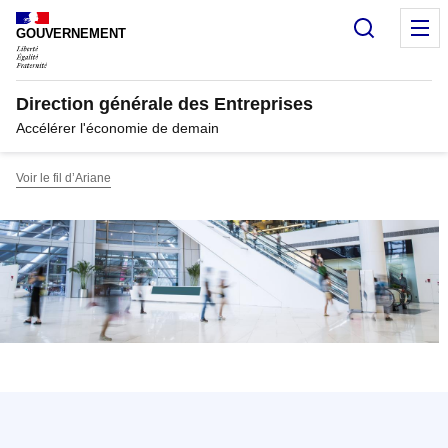
Panneau de gestion des cookies
Recherc
M
GOUVERNEMENT
Direction générale des Entreprises
Accélérer l'économie de demain
Voir le fil d’Ariane