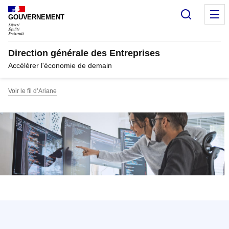
Panneau de gestion des cookies
Recherc
M
GOUVERNEMENT
Direction générale des Entreprises
Accélérer l'économie de demain
Voir le fil d’Ariane