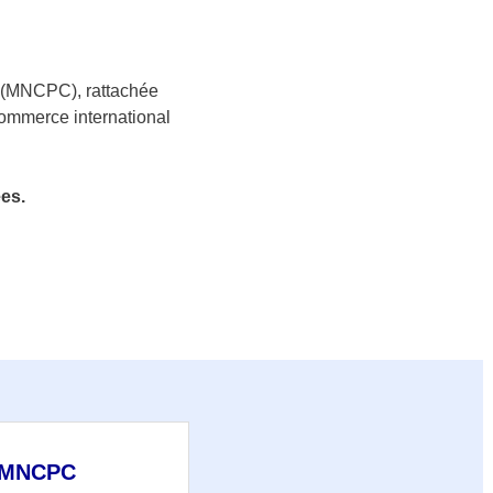
s (MNCPC), rattachée
 commerce international
es.
a MNCPC