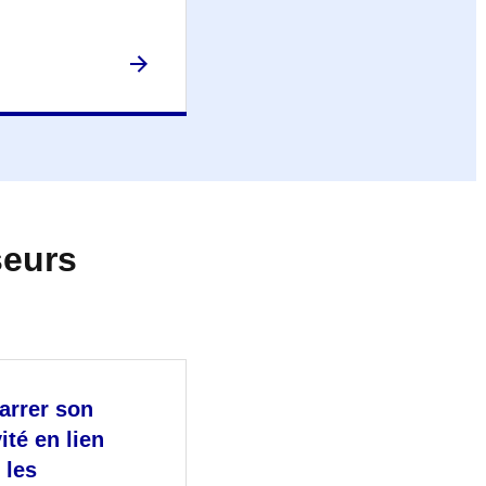
seurs
rrer son
ité en lien
 les