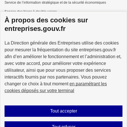
Service de l’information stratégique et de la sécurité économiques
Service des biens à double usage
À propos des cookies sur
Services à la personne
entreprises.gouv.fr
La Direction générale des Entreprises utilise des cookies
pour mesurer la fréquentation du site entreprises.gouv.fr
GOUVERNEMENT
afin d’en améliorer le fonctionnement et l’administration et,
avec votre accord, pour améliorer votre expérience
utilisateur, ainsi que pour vous proposer des services
interactifs fournis par nos partenaires. Vous pouvez
changer ce choix à tout moment
en paramétrant les
info.gouv.fr
service-public.gouv.fr
cookies déposés sur votre terminal
legifrance.gouv.fr
data.gouv.fr
Tout accepter
Plan du site
Accessibilité : partiellement conforme
Mentions légales
Tout refuser