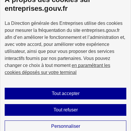
Services à la personne
entreprises.gouv.fr
La Direction générale des Entreprises utilise des cookies
pour mesurer la fréquentation du site entreprises.gouv.fr
GOUVERNEMENT
afin d’en améliorer le fonctionnement et l’administration et,
avec votre accord, pour améliorer votre expérience
utilisateur, ainsi que pour vous proposer des services
interactifs fournis par nos partenaires. Vous pouvez
changer ce choix à tout moment
en paramétrant les
info.gouv.fr
service-public.gouv.fr
cookies déposés sur votre terminal
legifrance.gouv.fr
data.gouv.fr
Tout accepter
Plan du site
Accessibilité : partiellement conforme
Mentions légales
Tout refuser
Données personnelles
Gestion des cookies
Sauf mention explicite de propriété intellectuelle détenue par des tiers, les
Personnaliser
contenus de ce site sont proposés sous
licence etalab-2.0