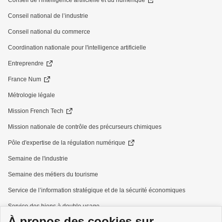
Conseil de l'intelligence artificielle et du numérique
Conseil national de l’industrie
Conseil national du commerce
Coordination nationale pour l'intelligence artificielle
Entreprendre
France Num
Métrologie légale
Mission French Tech
Mission nationale de contrôle des précurseurs chimiques
Pôle d'expertise de la régulation numérique
Semaine de l'industrie
Semaine des métiers du tourisme
Service de l’information stratégique et de la sécurité économiques
Service des biens à double usage
À propos des cookies sur