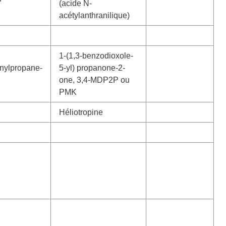
(acide N-
acétylanthranilique)
1-(1,3-benzodioxole-
nylpropane-
5-yl) propanone-2-
one, 3,4-MDP2P ou
PMK
Héliotropine