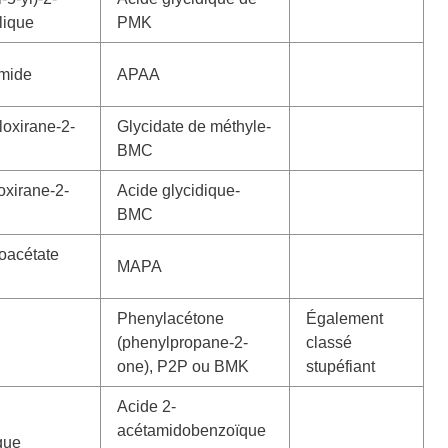
lique
PMK
mide
APAA
loxirane-2-
Glycidate de méthyle-
BMC
oxirane-2-
Acide glycidique-
BMC
oacétate
MAPA
Phenylacétone
Également
(phenylpropane-2-
classé
one), P2P ou BMK
stupéfiant
Acide 2-
acétamidobenzoïque
que