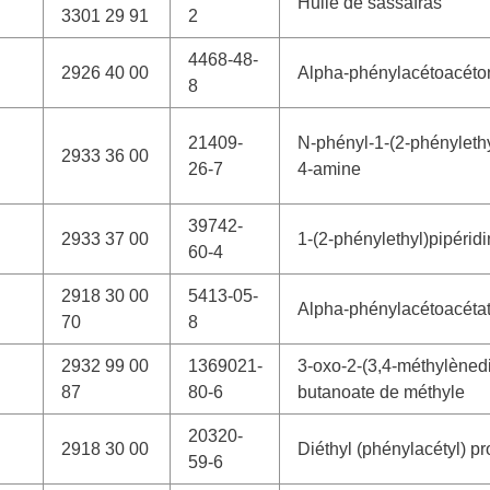
Huile de sassafras
3301 29 91
2
4468-48-
2926 40 00
Alpha-phénylacétoacétoni
8
21409-
N-phényl-1-(2-phénylethy
2933 36 00
26-7
4-amine
39742-
2933 37 00
1-(2-phénylethyl)pipérid
60-4
2918 30 00
5413-05-
Alpha-phénylacétoacétat
70
8
2932 99 00
1369021-
3-oxo-2-(3,4-méthylèned
87
80-6
butanoate de méthyle
20320-
2918 30 00
Diéthyl (phénylacétyl) p
59-6