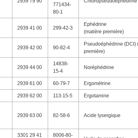
2939 79 90
Chloropseudoéphédrine
771434-
80-1
Ephédrine
2939 41 00
299-42-3
(matière première)
Pseudoéphédrine (DCI) 
2939 42 00
90-82-4
première)
14838-
2939 44 00
Noréphédrine
15-4
2939 61 00
60-79-7
Ergométrine
2939 62 00
113-15-5
Ergotamine
2939 63 00
82-58-6
Acide lysergique
3301 29 41
8006-80-