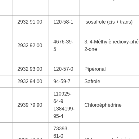
2932 91 00
120-58-1
Isosafrole (cis + trans)
4676-39-
3, 4-Méthylènedioxy-phé
2932 92 00
5
2-one
2932 93 00
120-57-0
Pipéronal
2932 94 00
94-59-7
Safrole
110925-
64-9
2939 79 90
Chloroéphédrine
1384199-
95-4
73393-
61-0