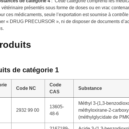
bstances de catégorie 4
: Cette catégorie comprend les médi
vétérinaire présentés sous forme de doses ou en vrac contenan
r ces médicaments, seule l’exportation est soumise à contrôle e
onner « DRUG PRECURSOR », ni de disposer de documents d
s.
roduits
its de catégorie 1
rie
Code
Code NC
Substance
CAS
Méthyl 3-(1,3-benzodioxol
13605-
2932 99 00
méthyloxirane-2-carboxy
48-6
(méthylglycidate de PMK
2167189-
Acide 3-(1,3-benzodioxol