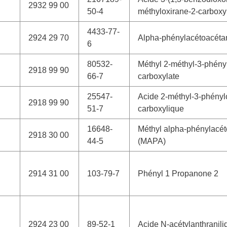
2932 99 00
50-4
méthyloxirane-2-carboxy
4433-77-
2924 29 70
Alpha-phénylacétoacéta
6
80532-
Méthyl 2-méthyl-3-phény
2918 99 90
66-7
carboxylate
25547-
Acide 2-méthyl-3-phényl
2918 99 90
51-7
carboxylique
16648-
Méthyl alpha-phénylacét
2918 30 00
44-5
(MAPA)
2914 31 00
103-79-7
Phényl 1 Propanone 2
2924 23 00
89-52-1
Acide N-acétylanthranili