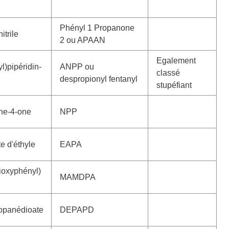
Phényl 1 Propanone
trile
2 ou APAAN
Egalement
l)pipéridin-
ANPP ou
classé
despropionyl fentanyl
stupéfiant
ine-4-one
NPP
e d'éthyle
EAPA
ioxyphényl)
MAMDPA
ropanédioate
DEPAPD