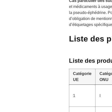
Cas particulier des su
et médicaments à usage 
la pseudo-éphédrine. Pou
d’obligation de menti
d’étiquetages spécifique
Liste des p
Liste des produ
Catégorie
Catégo
UE
ONU
1
I