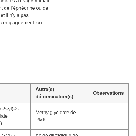
caments à usage humain
t de l’éphédrine ou de
t il n'y a pas
’accompagnement ou
Autre(s)
Observations
dénomination(s)
-5-yl)-2-
Méthylglycidate de
late
PMK
)
-5-yl)-2-
Acide glycidique de