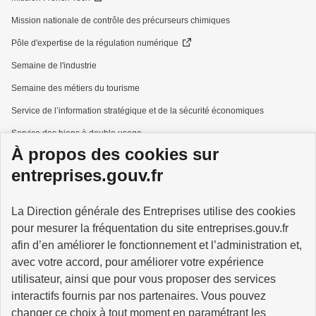
Mission nationale de contrôle des précurseurs chimiques
Pôle d'expertise de la régulation numérique
Semaine de l'industrie
Semaine des métiers du tourisme
Service de l’information stratégique et de la sécurité économiques
Service des biens à double usage
À propos des cookies sur
Services à la personne
entreprises.gouv.fr
La Direction générale des Entreprises utilise des cookies
pour mesurer la fréquentation du site entreprises.gouv.fr
GOUVERNEMENT
afin d’en améliorer le fonctionnement et l’administration et,
avec votre accord, pour améliorer votre expérience
utilisateur, ainsi que pour vous proposer des services
interactifs fournis par nos partenaires. Vous pouvez
changer ce choix à tout moment
en paramétrant les
info.gouv.fr
service-public.gouv.fr