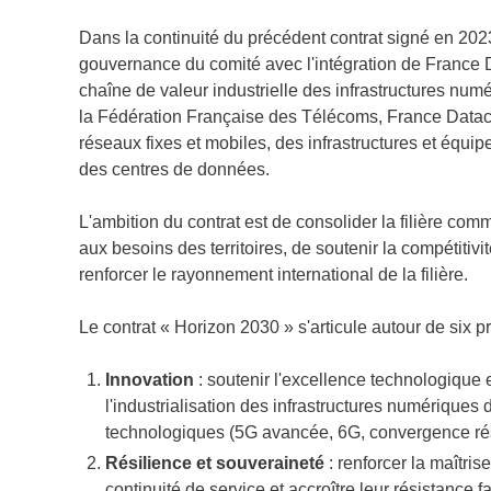
Dans la continuité du précédent contrat signé en 202
gouvernance du comité avec l'intégration de France
chaîne de valeur industrielle des infrastructures num
la Fédération Française des Télécoms, France Datacen
réseaux fixes et mobiles, des infrastructures et équ
des centres de données.
L'ambition du contrat est de consolider la filière co
aux besoins des territoires, de soutenir la compétitivit
renforcer le rayonnement international de la filière.
Le contrat « Horizon 2030 » s'articule autour de six pri
Innovation
: soutenir l'excellence technologique e
l'industrialisation des infrastructures numériques
technologiques (5G avancée, 6G, convergence rés
Résilience
et
souveraineté
: renforcer la maîtrise
continuité de service et accroître leur résistance 