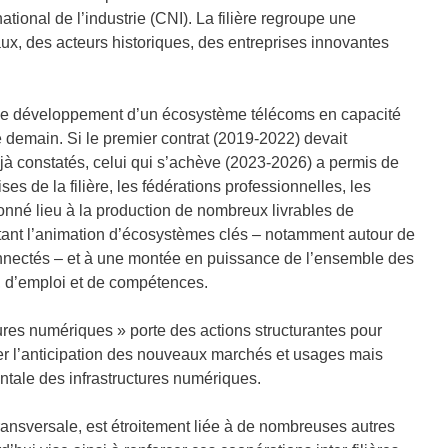
ational de l’industrie (CNI). La filière regroupe une
ux, des acteurs historiques, des entreprises innovantes
 le développement d’un écosystème télécoms en capacité
 demain. Si le premier contrat (2019-2022) devait
éjà constatés, celui qui s’achève (2023-2026) a permis de
ises de la filière, les fédérations professionnelles, les
 donné lieu à la production de nombreux livrables de
ettant l’animation d’écosystèmes clés – notamment autour de
s connectés – et à une montée en puissance de l’ensemble des
x, d’emploi et de compétences.
tures numériques » porte des actions structurantes pour
culier l’anticipation des nouveaux marchés et usages mais
tale des infrastructures numériques.
transversale, est étroitement liée à de nombreuses autres