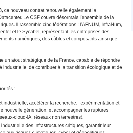
3, ce nouveau contrat renouvelle également la
 Datacenter. Le CSF couvre désormais l'ensemble de la
ériques. Il rassemble cinq fédérations : l'AFNUM, InfraNum,
ter et le Sycabel, représentant les entreprises des
ipements numériques, des câbles et composants ainsi que
mme un atout stratégique de la France, capable de répondre
é industrielle, de contribuer à la transition écologique et de
orités :
t industrielle, accélérer la recherche, l'expérimentation et
 de nouvelle génération, et accompagner les ruptures
eaux-cloud-IA, réseaux non terrestres).
 industrielle des infrastructures critiques, garantir leur
face aux risques climatiques, cyber et géopolitiques.