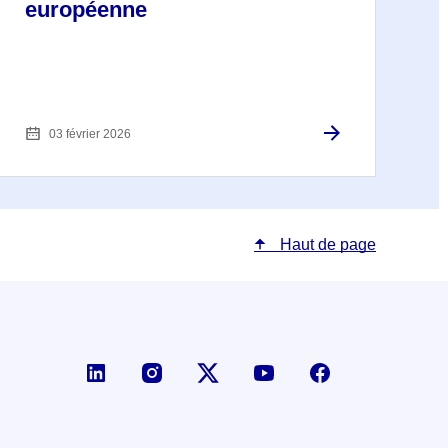
européenne
03 février 2026
Haut de page
Page LinkedIn de la DGE
Compte X (ex-Twitter) de la D