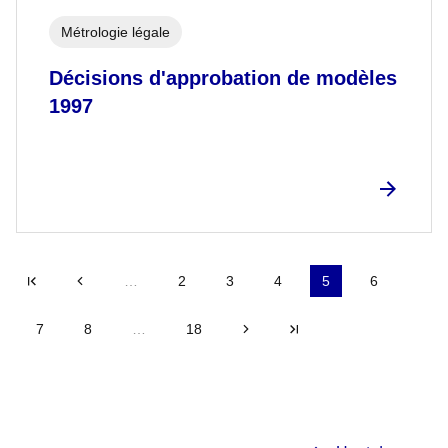
Métrologie légale
Décisions d'approbation de modèles
1997
Première page
Précédent
…
2
3
4
5
6
7
8
…
18
Suivant
Dernière page