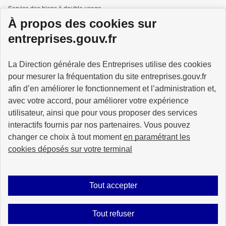
Service des biens à double usage
À propos des cookies sur
Services à la personne
entreprises.gouv.fr
La Direction générale des Entreprises utilise des cookies
pour mesurer la fréquentation du site entreprises.gouv.fr
GOUVERNEMENT
afin d’en améliorer le fonctionnement et l’administration et,
avec votre accord, pour améliorer votre expérience
utilisateur, ainsi que pour vous proposer des services
interactifs fournis par nos partenaires. Vous pouvez
changer ce choix à tout moment
en paramétrant les
info.gouv.fr
service-public.gouv.fr
cookies déposés sur votre terminal
legifrance.gouv.fr
data.gouv.fr
Tout accepter
Plan du site
Accessibilité : partiellement conforme
Mentions légales
Tout refuser
Données personnelles
Gestion des cookies