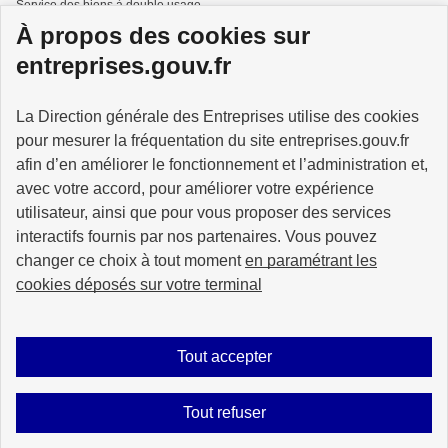
Service des biens à double usage
À propos des cookies sur
Services à la personne
entreprises.gouv.fr
La Direction générale des Entreprises utilise des cookies
pour mesurer la fréquentation du site entreprises.gouv.fr
GOUVERNEMENT
afin d’en améliorer le fonctionnement et l’administration et,
avec votre accord, pour améliorer votre expérience
utilisateur, ainsi que pour vous proposer des services
interactifs fournis par nos partenaires. Vous pouvez
changer ce choix à tout moment
en paramétrant les
info.gouv.fr
service-public.gouv.fr
cookies déposés sur votre terminal
legifrance.gouv.fr
data.gouv.fr
Tout accepter
Plan du site
Accessibilité : partiellement conforme
Mentions légales
Tout refuser
Données personnelles
Gestion des cookies