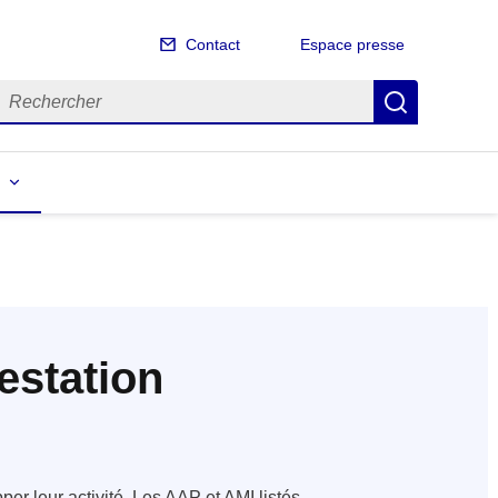
Contact
Espace presse
echercher
Recherch
estation
er leur activité. Les AAP et AMI listés