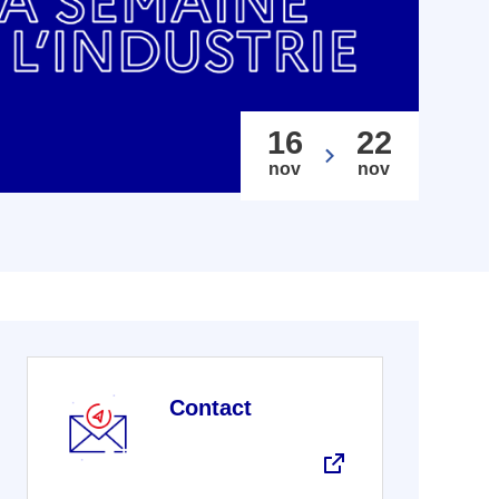
16
22
nov
nov
Contact