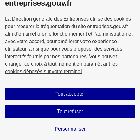
entreprises.gouv.fr
La Direction générale des Entreprises utilise des cookies
pour mesurer la fréquentation du site entreprises.gouv.fr
GOUVERNEMENT
afin d’en améliorer le fonctionnement et l’administration et,
avec votre accord, pour améliorer votre expérience
utilisateur, ainsi que pour vous proposer des services
interactifs fournis par nos partenaires. Vous pouvez
changer ce choix à tout moment
en paramétrant les
info.gouv.fr
service-public.gouv.fr
cookies déposés sur votre terminal
legifrance.gouv.fr
data.gouv.fr
Tout accepter
Plan du site
Accessibilité : partiellement conforme
Mentions légales
Tout refuser
Données personnelles
Gestion des cookies
Sauf mention explicite de propriété intellectuelle détenue par des tiers, les
Personnaliser
contenus de ce site sont proposés sous
licence etalab-2.0