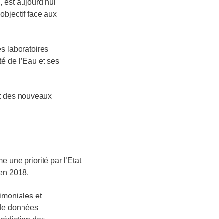
 est aujourd’hui
objectif face aux
es laboratoires
té de l’Eau et ses
ent des nouveaux
e une priorité par l’Etat
 en 2018.
imoniales et
s de données