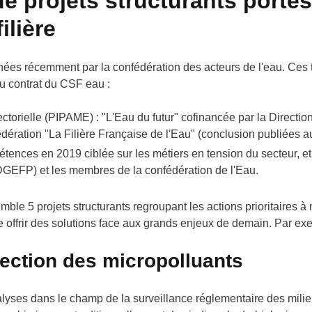
e projets structurants portés
ilière
ées récemment par la confédération des acteurs de l'eau. Ces t
du contrat du CSF eau :
ctorielle (PIPAME) : "L'Eau du futur" cofinancée par la Directi
édération "La Filière Française de l'Eau" (conclusion publiées 
ences en 2019 ciblée sur les métiers en tension du secteur, et
(DGEFP) et les membres de la confédération de l'Eau.
emble 5 projets structurants regroupant les actions prioritaires à 
e offrir des solutions face aux grands enjeux de demain. Par ex
tection des micropolluants
alyses dans le champ de la surveillance réglementaire des mili