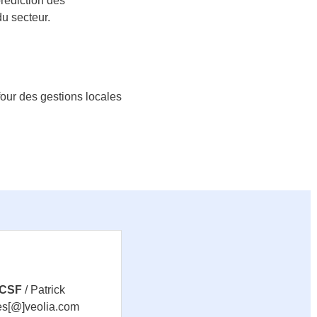
rédiction des
u secteur.
four des gestions locales
 CSF
/ Patrick
ues[@]veolia.com