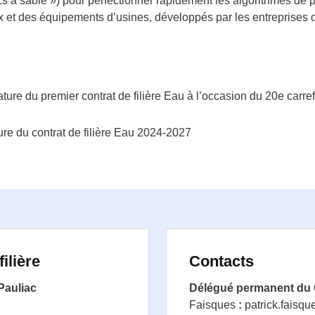
s à sable ») pour perfectionner rapidement les algorithmes de p
x et des équipements d’usines, développés par les entreprises d
ature du premier contrat de filière Eau à l’occasion du 20e carre
ure du contrat de filière Eau 2024-2027
ilière
Contacts
 Pauliac
Délégué permanent du
Faisques
:
patrick.faisq