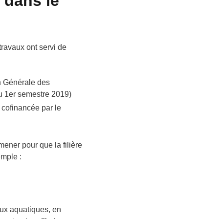
 dans le
ravaux ont servi de
on Générale des
au 1er semestre 2019)
 cofinancée par le
mener pour que la filière
emple :
eux aquatiques, en