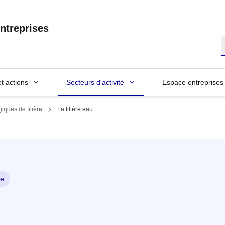
ntreprises
R
et actions
Secteurs d'activité
Espace entreprises
iques de filière
La filière eau
ie