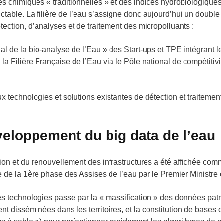
 chimiques « traditionnelles » et des indices hydrobiologiques,
able. La filière de l’eau s’assigne donc aujourd’hui un double 
ection, d’analyses et de traitement des micropolluants :
nal de la bio-analyse de l’Eau » des Start-ups et TPE intégrant l
à la Filière Française de l’Eau via le Pôle national de compétitivi
aux technologies et solutions existantes de détection et traitem
veloppement du big data de l’eau
tion et du renouvellement des infrastructures a été affichée comm
re de la 1ère phase des Assises de l’eau par le Premier Ministre
 technologies passe par la « massification » des données patr
ent disséminées dans les territoires, et la constitution de base