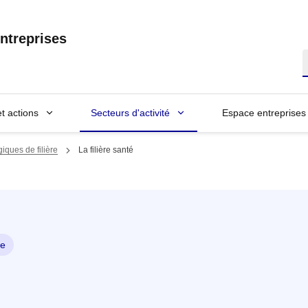
ntreprises
R
et actions
Secteurs d'activité
Espace entreprises
iques de filière
La filière santé
ie
é