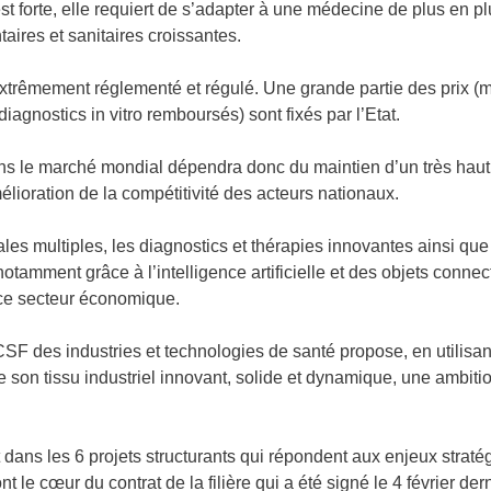
t forte, elle requiert de s’adapter à une médecine de plus en p
ires et sanitaires croissantes.
 extrêmement réglementé et régulé. Une grande partie des prix 
iagnostics in vitro remboursés) sont fixés par l’Etat.
ans le marché mondial dépendra donc du maintien d’un très haut
élioration de la compétitivité des acteurs nationaux.
les multiples, les diagnostics et thérapies innovantes ainsi qu
notamment grâce à l’intelligence artificielle et des objets conne
ce secteur économique.
SF des industries et technologies de santé propose, en utilisan
de son tissu industriel innovant, solide et dynamique, une ambiti
t dans les 6 projets structurants qui répondent aux enjeux strat
nt le cœur du contrat de la filière qui a été signé le 4 février derni