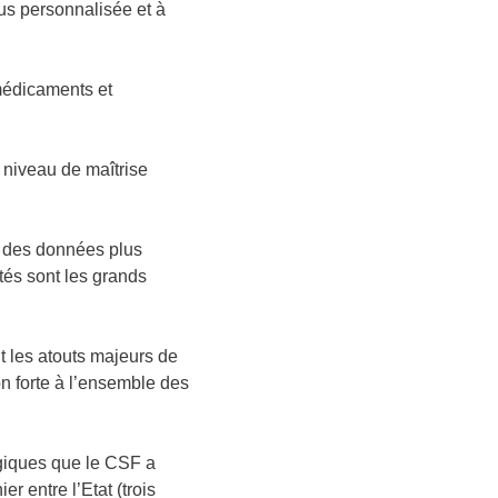
lus personnalisée et à
(médicaments et
 niveau de maîtrise
e des données plus
ctés sont les grands
t les atouts majeurs de
on forte à l’ensemble des
égiques que le CSF a
er entre l’Etat (trois