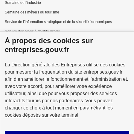
Semaine de l'industrie
Semaine des métiers du tourisme
Service de l’information stratégique et de la sécurité économiques
Service des biens à double usage
À propos des cookies sur
Services à la personne
entreprises.gouv.fr
La Direction générale des Entreprises utilise des cookies
pour mesurer la fréquentation du site entreprises.gouv.fr
GOUVERNEMENT
afin d’en améliorer le fonctionnement et l’administration et,
avec votre accord, pour améliorer votre expérience
utilisateur, ainsi que pour vous proposer des services
interactifs fournis par nos partenaires. Vous pouvez
changer ce choix à tout moment
en paramétrant les
info.gouv.fr
service-public.gouv.fr
cookies déposés sur votre terminal
legifrance.gouv.fr
data.gouv.fr