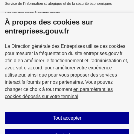
Service de l’information stratégique et de la sécurité économiques
Service des biens à double usage
À propos des cookies sur
Services à la personne
entreprises.gouv.fr
La Direction générale des Entreprises utilise des cookies
pour mesurer la fréquentation du site entreprises.gouv.fr
GOUVERNEMENT
afin d’en améliorer le fonctionnement et l’administration et,
avec votre accord, pour améliorer votre expérience
utilisateur, ainsi que pour vous proposer des services
interactifs fournis par nos partenaires. Vous pouvez
changer ce choix à tout moment
en paramétrant les
info.gouv.fr
service-public.gouv.fr
cookies déposés sur votre terminal
legifrance.gouv.fr
data.gouv.fr
Tout accepter
Plan du site
Accessibilité : partiellement conforme
Mentions légales