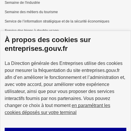
Semaine de l'industrie
Semaine des métiers du tourisme
Service de l’information stratégique et de la sécurité économiques
Service des biens à double usage
À propos des cookies sur
Services à la personne
entreprises.gouv.fr
La Direction générale des Entreprises utilise des cookies
pour mesurer la fréquentation du site entreprises.gouv.fr
GOUVERNEMENT
afin d’en améliorer le fonctionnement et l’administration et,
avec votre accord, pour améliorer votre expérience
utilisateur, ainsi que pour vous proposer des services
interactifs fournis par nos partenaires. Vous pouvez
changer ce choix à tout moment
en paramétrant les
info.gouv.fr
service-public.gouv.fr
cookies déposés sur votre terminal
legifrance.gouv.fr
data.gouv.fr