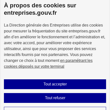
À propos des cookies sur
Services à la personne
entreprises.gouv.fr
La Direction générale des Entreprises utilise des cookies
pour mesurer la fréquentation du site entreprises.gouv.fr
GOUVERNEMENT
afin d’en améliorer le fonctionnement et l’administration et,
avec votre accord, pour améliorer votre expérience
utilisateur, ainsi que pour vous proposer des services
interactifs fournis par nos partenaires. Vous pouvez
changer ce choix à tout moment
en paramétrant les
info.gouv.fr
service-public.gouv.fr
cookies déposés sur votre terminal
legifrance.gouv.fr
data.gouv.fr
Tout accepter
Plan du site
Accessibilité : partiellement conforme
Mentions légales
Tout refuser
Données personnelles
Gestion des cookies
Sauf mention explicite de propriété intellectuelle détenue par des tiers, les