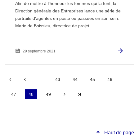
Afin de mettre à l’honneur les femmes qui la font, la
Direction générale des Entreprises lance une série de
portraits d’agentes en poste ou passées en son sein.
Marie de Boissieu, directrice de projet...
29 septembre 2021
Première page
Précédent
…
43
44
45
46
47
48
49
Suivant
Dernière page
Haut de page