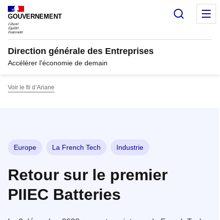
Panneau de gestion des cookies
Recherc
M
GOUVERNEMENT
Direction générale des Entreprises
Accélérer l'économie de demain
Voir le fil d’Ariane
Europe
La French Tech
Industrie
Retour sur le premier
PIIEC Batteries