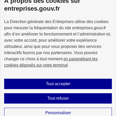
À propos des cookies sur
Services à la personne
entreprises.gouv.fr
La Direction générale des Entreprises utilise des cookies
pour mesurer la fréquentation du site entreprises.gouv.fr
GOUVERNEMENT
afin d’en améliorer le fonctionnement et l’administration et,
avec votre accord, pour améliorer votre expérience
utilisateur, ainsi que pour vous proposer des services
interactifs fournis par nos partenaires. Vous pouvez
changer ce choix à tout moment
en paramétrant les
info.gouv.fr
service-public.gouv.fr
cookies déposés sur votre terminal
legifrance.gouv.fr
data.gouv.fr
Tout accepter
Plan du site
Accessibilité : partiellement conforme
Mentions légales
Tout refuser
Données personnelles
Gestion des cookies
Sauf mention explicite de propriété intellectuelle détenue par des tiers, les
Personnaliser
contenus de ce site sont proposés sous
licence etalab-2.0