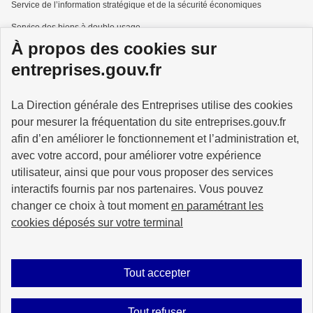
Service de l’information stratégique et de la sécurité économiques
Service des biens à double usage
À propos des cookies sur
Services à la personne
entreprises.gouv.fr
La Direction générale des Entreprises utilise des cookies
pour mesurer la fréquentation du site entreprises.gouv.fr
GOUVERNEMENT
afin d’en améliorer le fonctionnement et l’administration et,
avec votre accord, pour améliorer votre expérience
utilisateur, ainsi que pour vous proposer des services
interactifs fournis par nos partenaires. Vous pouvez
changer ce choix à tout moment
en paramétrant les
info.gouv.fr
service-public.gouv.fr
cookies déposés sur votre terminal
legifrance.gouv.fr
data.gouv.fr
Tout accepter
Plan du site
Accessibilité : partiellement conforme
Mentions légales
Tout refuser