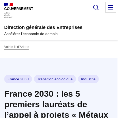
Panneau de gestion des cookies
Recherc
M
GOUVERNEMENT
Direction générale des Entreprises
Accélérer l'économie de demain
Voir le fil d’Ariane
France 2030
Transition écologique
Industrie
France 2030 : les 5
premiers lauréats de
l’appel à projets « Métaux