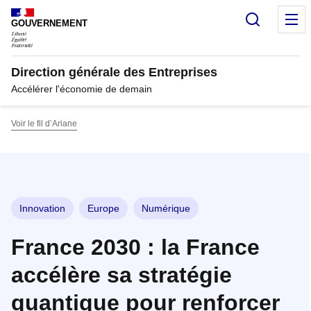
Panneau de gestion des cookies
Recherc
M
GOUVERNEMENT
Direction générale des Entreprises
Accélérer l'économie de demain
Voir le fil d’Ariane
Innovation
Europe
Numérique
France 2030 : la France
accélère sa stratégie
quantique pour renforcer