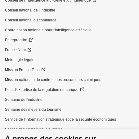
Conseil de l'intelligence artificielle et du numérique
Conseil national de l’industrie
Conseil national du commerce
Coordination nationale pour l'intelligence artificielle
Entreprendre
France Num
Métrologie légale
Mission French Tech
Mission nationale de contrôle des précurseurs chimiques
Pôle d'expertise de la régulation numérique
Semaine de l'industrie
Semaine des métiers du tourisme
Service de l’information stratégique et de la sécurité économiques
Service des biens à double usage
À propos des cookies sur