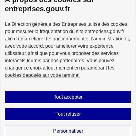
Services à la personne
entreprises.gouv.fr
La Direction générale des Entreprises utilise des cookies
pour mesurer la fréquentation du site entreprises.gouv.fr
GOUVERNEMENT
afin d’en améliorer le fonctionnement et l’administration et,
avec votre accord, pour améliorer votre expérience
utilisateur, ainsi que pour vous proposer des services
interactifs fournis par nos partenaires. Vous pouvez
changer ce choix à tout moment
en paramétrant les
info.gouv.fr
service-public.gouv.fr
cookies déposés sur votre terminal
legifrance.gouv.fr
data.gouv.fr
Tout accepter
Plan du site
Accessibilité : partiellement conforme
Mentions légales
Tout refuser
Données personnelles
Gestion des cookies
Sauf mention explicite de propriété intellectuelle détenue par des tiers, les
Personnaliser
contenus de ce site sont proposés sous
licence etalab-2.0