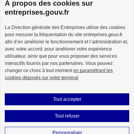
À propos des cookies sur
Services à la personne
entreprises.gouv.fr
La Direction générale des Entreprises utilise des cookies
pour mesurer la fréquentation du site entreprises.gouv.fr
GOUVERNEMENT
afin d’en améliorer le fonctionnement et l’administration et,
avec votre accord, pour améliorer votre expérience
utilisateur, ainsi que pour vous proposer des services
interactifs fournis par nos partenaires. Vous pouvez
changer ce choix à tout moment
en paramétrant les
info.gouv.fr
service-public.gouv.fr
cookies déposés sur votre terminal
legifrance.gouv.fr
data.gouv.fr
Tout accepter
Plan du site
Accessibilité : partiellement conforme
Mentions légales
Tout refuser
Données personnelles
Gestion des cookies
Sauf mention explicite de propriété intellectuelle détenue par des tiers, les
Personnaliser