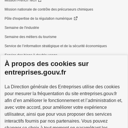
Mission French Tech
Mission nationale de contrôle des précurseurs chimiques
Pôle d'expertise de la régulation numérique
Semaine de l'industrie
Semaine des métiers du tourisme
Service de l’information stratégique et de la sécurité économiques
Service des biens à double usage
À propos des cookies sur
Services à la personne
entreprises.gouv.fr
La Direction générale des Entreprises utilise des cookies
pour mesurer la fréquentation du site entreprises.gouv.fr
GOUVERNEMENT
afin d’en améliorer le fonctionnement et l’administration et,
avec votre accord, pour améliorer votre expérience
utilisateur, ainsi que pour vous proposer des services
interactifs fournis par nos partenaires. Vous pouvez
changer ce choix à tout moment
en paramétrant les