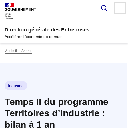
Panneau de gestion des cookies
Recherc
M
GOUVERNEMENT
Direction générale des Entreprises
Accélérer l'économie de demain
Voir le fil d’Ariane
Industrie
Temps II du programme
Territoires d’industrie :
bilan à 1 an