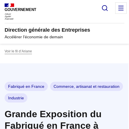
Panneau de gestion des cookies
Recherc
M
GOUVERNEMENT
Direction générale des Entreprises
Accélérer l'économie de demain
Voir le fil d’Ariane
Fabriqué en France
Commerce, artisanat et restauration
Industrie
Grande Exposition du
Fabriqué en France à