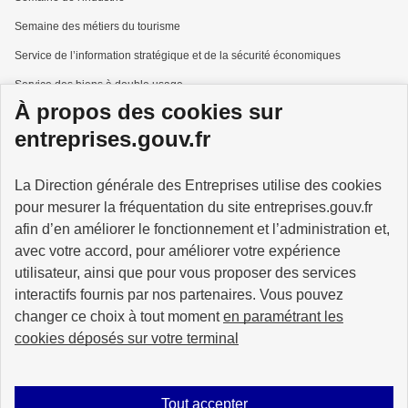
Semaine des métiers du tourisme
Service de l’information stratégique et de la sécurité économiques
Service des biens à double usage
À propos des cookies sur
Services à la personne
entreprises.gouv.fr
La Direction générale des Entreprises utilise des cookies
pour mesurer la fréquentation du site entreprises.gouv.fr
GOUVERNEMENT
afin d’en améliorer le fonctionnement et l’administration et,
avec votre accord, pour améliorer votre expérience
utilisateur, ainsi que pour vous proposer des services
interactifs fournis par nos partenaires. Vous pouvez
changer ce choix à tout moment
en paramétrant les
info.gouv.fr
service-public.gouv.fr
cookies déposés sur votre terminal
legifrance.gouv.fr
data.gouv.fr
Tout accepter