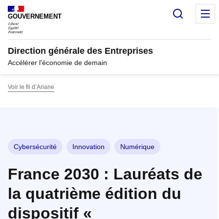
Panneau de gestion des cookies
Recherc
M
GOUVERNEMENT
Direction générale des Entreprises
Accélérer l'économie de demain
Voir le fil d’Ariane
Cybersécurité
Innovation
Numérique
France 2030 : Lauréats de
la quatrième édition du
dispositif «