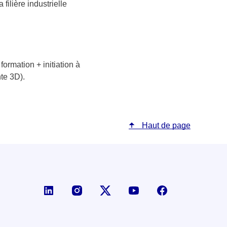
filière industrielle
ormation + initiation à
nte 3D).
Haut de page
Page LinkedIn de la DGE
Compte X (ex-Twitter) de la D