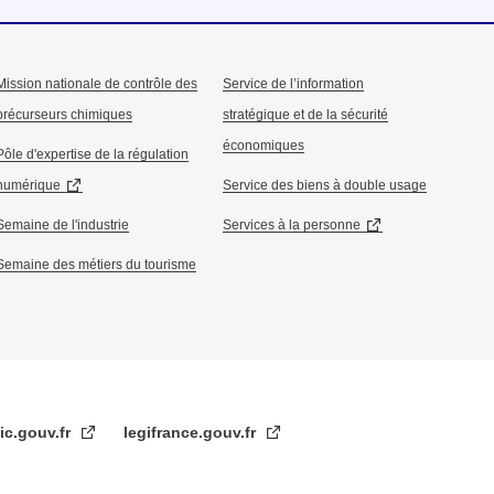
Mission nationale de contrôle des
Service de l’information
précurseurs chimiques
stratégique et de la sécurité
économiques
Pôle d'expertise de la régulation
numérique
Service des biens à double usage
Semaine de l'industrie
Services à la personne
Semaine des métiers du tourisme
ic.gouv.fr
legifrance.gouv.fr