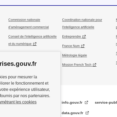
Commission nationale
Coordination nationale pour
d’aménagement commercial
l'intelligence artificielle
Conseil de l'intelligence artificielle
Entreprendre
et du numérique
France Num
Conseil national de l’industrie
Métrologie légale
ises.gouv.fr
Conseil national du commerce
Mission French Tech
okies pour mesurer la
éliorer le fonctionnement et
votre expérience utilisateur,
fournis par nos partenaires.
amétrant les cookies
info.gouv.fr
service-publ
data.gouv.fr