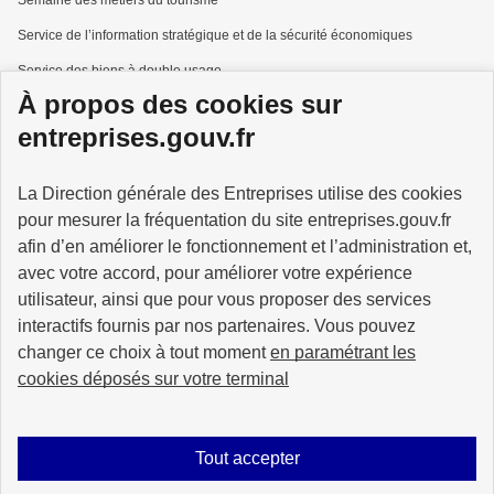
Service de l’information stratégique et de la sécurité économiques
Service des biens à double usage
À propos des cookies sur
Services à la personne
entreprises.gouv.fr
La Direction générale des Entreprises utilise des cookies
pour mesurer la fréquentation du site entreprises.gouv.fr
GOUVERNEMENT
afin d’en améliorer le fonctionnement et l’administration et,
avec votre accord, pour améliorer votre expérience
utilisateur, ainsi que pour vous proposer des services
interactifs fournis par nos partenaires. Vous pouvez
changer ce choix à tout moment
en paramétrant les
info.gouv.fr
service-public.gouv.fr
cookies déposés sur votre terminal
legifrance.gouv.fr
data.gouv.fr
Tout accepter
Plan du site
Accessibilité : partiellement conforme
Mentions légales