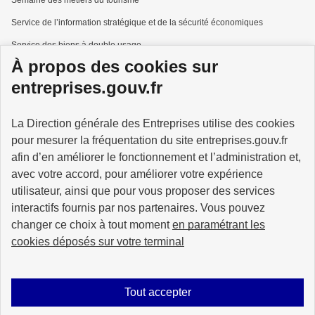
Service de l’information stratégique et de la sécurité économiques
Service des biens à double usage
À propos des cookies sur
Services à la personne
entreprises.gouv.fr
La Direction générale des Entreprises utilise des cookies
pour mesurer la fréquentation du site entreprises.gouv.fr
GOUVERNEMENT
afin d’en améliorer le fonctionnement et l’administration et,
avec votre accord, pour améliorer votre expérience
utilisateur, ainsi que pour vous proposer des services
interactifs fournis par nos partenaires. Vous pouvez
changer ce choix à tout moment
en paramétrant les
info.gouv.fr
service-public.gouv.fr
cookies déposés sur votre terminal
legifrance.gouv.fr
data.gouv.fr
Tout accepter
Plan du site
Accessibilité : partiellement conforme
Mentions légales