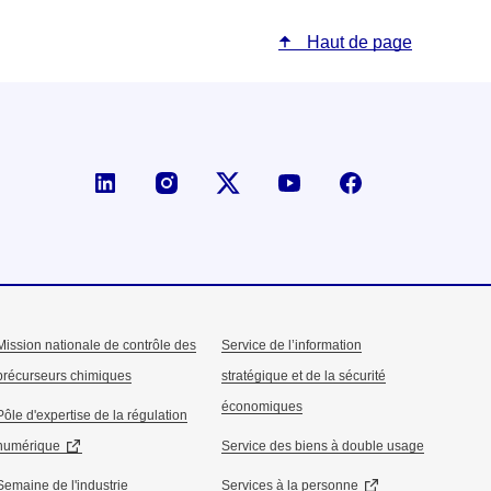
Haut de page
Page LinkedIn de la DGE
Compte X (ex-Twitter) de la D
Mission nationale de contrôle des
Service de l’information
précurseurs chimiques
stratégique et de la sécurité
économiques
Pôle d'expertise de la régulation
numérique
Service des biens à double usage
Semaine de l'industrie
Services à la personne