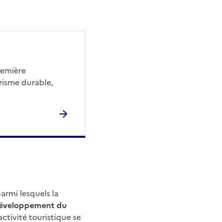
remière
urisme durable,
armi lesquels la
 développement du
activité touristique se