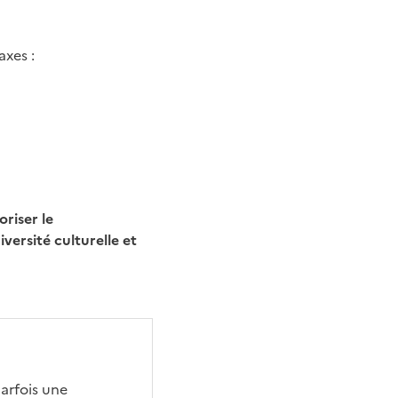
axes :
riser le
ersité culturelle et
parfois une