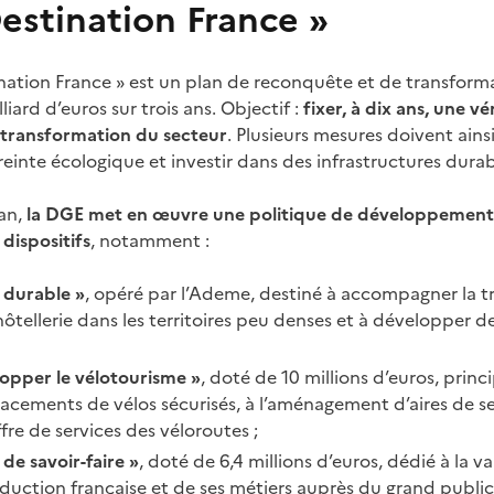
Destination France »
ination France » est un plan de reconquête et de transform
liard d’euros sur trois ans. Objectif :
fixer, à dix ans, une vé
transformation du secteur
. Plusieurs mesures doivent ainsi
reinte écologique et investir dans des infrastructures durab
lan,
la DGE met en œuvre une politique de développement
dispositifs
, notamment :
 durable »
, opéré par l’Ademe, destiné à accompagner la tr
’hôtellerie dans les territoires peu denses et à développer 
lopper le vélotourisme »
, doté de 10 millions d’euros, pri
cements de vélos sécurisés, à l’aménagement d’aires de se
fre de services des véloroutes ;
de savoir-faire »
, doté de 6,4 millions d’euros, dédié à la va
uction française et de ses métiers auprès du grand public