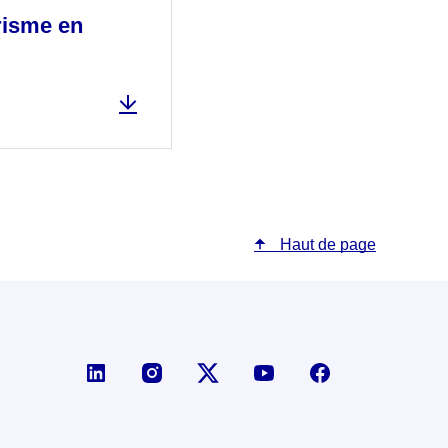
risme en
Haut de page
Page LinkedIn de la DGE
Compte X (ex-Twitter) de la D