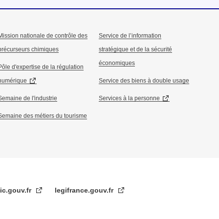
Mission nationale de contrôle des
Service de l’information
précurseurs chimiques
stratégique et de la sécurité
économiques
Pôle d'expertise de la régulation
numérique
Service des biens à double usage
Semaine de l'industrie
Services à la personne
Semaine des métiers du tourisme
ic.gouv.fr
legifrance.gouv.fr