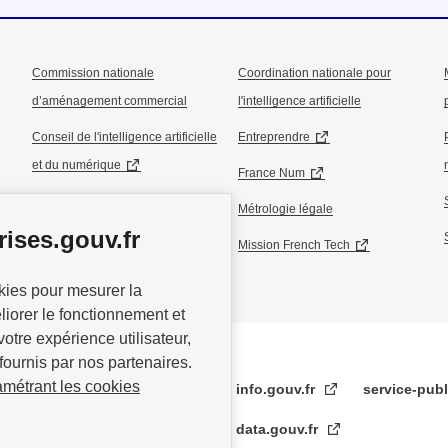
Commission nationale
Coordination nationale pour
d’aménagement commercial
l'intelligence artificielle
Conseil de l'intelligence artificielle
Entreprendre
et du numérique
France Num
Conseil national de l’industrie
Métrologie légale
ises.gouv.fr
Conseil national du commerce
Mission French Tech
okies pour mesurer la
éliorer le fonctionnement et
votre expérience utilisateur,
fournis par nos partenaires.
amétrant les cookies
info.gouv.fr
service-publ
data.gouv.fr