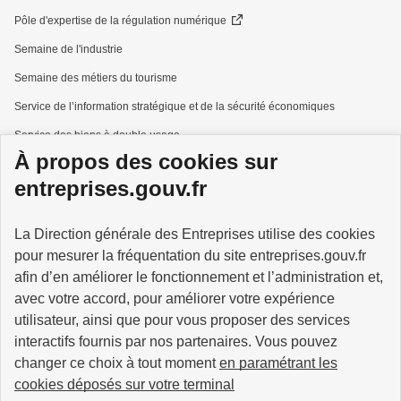
Pôle d'expertise de la régulation numérique
Semaine de l'industrie
Semaine des métiers du tourisme
Service de l’information stratégique et de la sécurité économiques
Service des biens à double usage
À propos des cookies sur
Services à la personne
entreprises.gouv.fr
La Direction générale des Entreprises utilise des cookies
pour mesurer la fréquentation du site entreprises.gouv.fr
GOUVERNEMENT
afin d’en améliorer le fonctionnement et l’administration et,
avec votre accord, pour améliorer votre expérience
utilisateur, ainsi que pour vous proposer des services
interactifs fournis par nos partenaires. Vous pouvez
changer ce choix à tout moment
en paramétrant les
info.gouv.fr
service-public.gouv.fr
cookies déposés sur votre terminal
legifrance.gouv.fr
data.gouv.fr