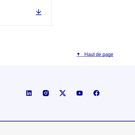
Haut de page
Page LinkedIn de la DGE
Compte X (ex-Twitter) de la D