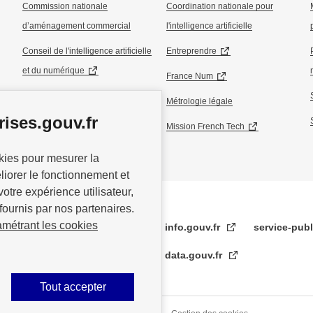
Commission nationale
Coordination nationale pour
d’aménagement commercial
l'intelligence artificielle
Conseil de l'intelligence artificielle
Entreprendre
et du numérique
France Num
Conseil national de l’industrie
Métrologie légale
ises.gouv.fr
Conseil national du commerce
Mission French Tech
okies pour mesurer la
éliorer le fonctionnement et
votre expérience utilisateur,
fournis par nos partenaires.
amétrant les cookies
info.gouv.fr
service-publ
data.gouv.fr
Tout accepter