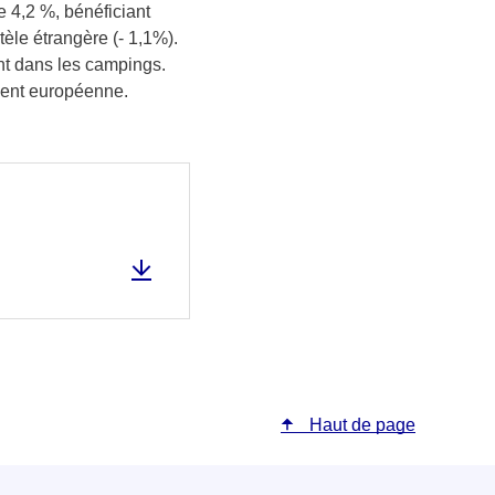
de 4,2 %, bénéficiant
tèle étrangère (- 1,1%).
ent dans les campings.
mment européenne.
Haut de page