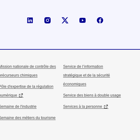
Page LinkedIn de la DGE
Compte X (ex-Twitter) de la D
Mission nationale de contrôle des
Service de l’information
précurseurs chimiques
stratégique et de la sécurité
économiques
Pôle d'expertise de la régulation
numérique
Service des biens à double usage
Semaine de l'industrie
Services à la personne
Semaine des métiers du tourisme