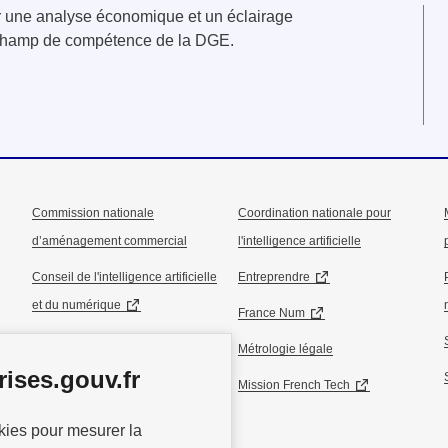
er une analyse économique et un éclairage
u champ de compétence de la DGE.
Commission nationale
Coordination nationale pour
d’aménagement commercial
l'intelligence artificielle
Conseil de l'intelligence artificielle
Entreprendre
et du numérique
France Num
Conseil national de l’industrie
Métrologie légale
ises.gouv.fr
Conseil national du commerce
Mission French Tech
okies pour mesurer la