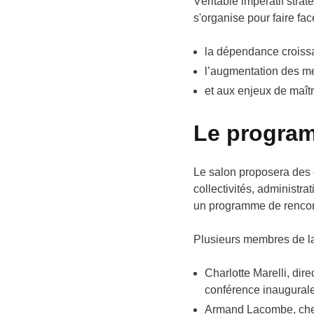
Véritable impératif stra
s'organise pour faire fac
la dépendance croiss
l’augmentation des m
et aux enjeux de maît
Le progra
Le salon proposera des 
collectivités, administr
un programme de rencont
Plusieurs membres de la 
Charlotte Marelli, di
conférence inaugurale 
Armand Lacombe, chef 