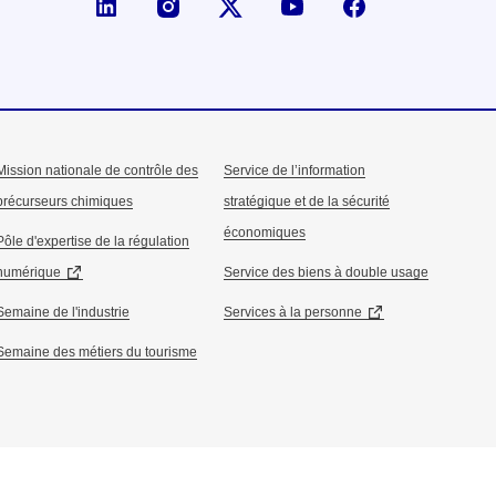
Page LinkedIn de la DGE
Compte X (ex-Twitter) de la D
Mission nationale de contrôle des
Service de l’information
précurseurs chimiques
stratégique et de la sécurité
économiques
Pôle d'expertise de la régulation
numérique
Service des biens à double usage
Semaine de l'industrie
Services à la personne
Semaine des métiers du tourisme