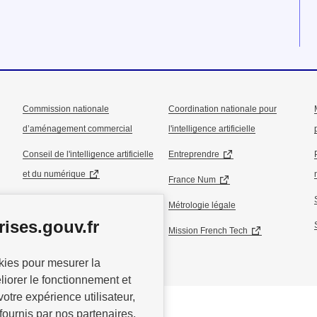
Commission nationale
Coordination nationale pour
d’aménagement commercial
l'intelligence artificielle
Conseil de l'intelligence artificielle
Entreprendre
et du numérique
France Num
Conseil national de l’industrie
Métrologie légale
ises.gouv.fr
Conseil national du commerce
Mission French Tech
okies pour mesurer la
éliorer le fonctionnement et
votre expérience utilisateur,
fournis par nos partenaires.