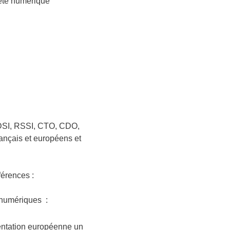
neté numérique
 (DSI, RSSI, CTO, CDO,
rançais et européens et
férences :
s numériques
:
mentation européenne un