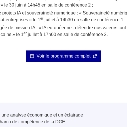
é » le 30 juin à 14h45 en salle de conférence 2 ;
e projets IA et souveraineté numérique : «
Souveraineté numérique
er
at-entreprises
» le 1
juillet à 14h30 en salle de conférence 1 ;
gée de mission IA : «
IA européenne : défendre nos valeurs tout 
er
icains
» le 1
juillet à 17h00 en salle de conférence 2.
Voir le programme complet
er une analyse économique et un éclairage
u champ de compétence de la DGE.