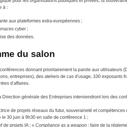
tégique pour les organisations publiques et privées, la souverai
e à :
ante aux plateformes extra-européennes ;
enaces cyber ;
rise des données.
mme du salon
conférences donnant prioritairement la parole aux utilisateurs
ations, entreprises), des ateliers de cas d'usage, 100 exposants f
res d'affaires.
Direction générale des Entreprises interviendront lors des con
rectrice de projets réseaux du futur, souveraineté et compétence
le 30 juin à 9h30 en salle de conférence 1 ;
de projets IA : «
Compliance as a weapon
: faire de la régle