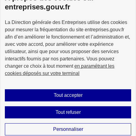
entreprises.gouv.fr
La Direction générale des Entreprises utilise des cookies
pour mesurer la fréquentation du site entreprises.gouv.fr
GOUVERNEMENT
afin d’en améliorer le fonctionnement et l’administration et,
avec votre accord, pour améliorer votre expérience
utilisateur, ainsi que pour vous proposer des services
interactifs fournis par nos partenaires. Vous pouvez
changer ce choix à tout moment
en paramétrant les
info.gouv.fr
service-public.gouv.fr
cookies déposés sur votre terminal
legifrance.gouv.fr
data.gouv.fr
Tout accepter
Plan du site
Accessibilité : partiellement conforme
Mentions légales
Tout refuser
Données personnelles
Gestion des cookies
Sauf mention explicite de propriété intellectuelle détenue par des tiers, les
Personnaliser
contenus de ce site sont proposés sous
licence etalab-2.0