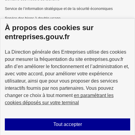
Service de l’information stratégique et de la sécurité économiques
Service des biens à double usage
À propos des cookies sur
Services à la personne
entreprises.gouv.fr
La Direction générale des Entreprises utilise des cookies
pour mesurer la fréquentation du site entreprises.gouv.fr
GOUVERNEMENT
afin d’en améliorer le fonctionnement et l’administration et,
avec votre accord, pour améliorer votre expérience
utilisateur, ainsi que pour vous proposer des services
interactifs fournis par nos partenaires. Vous pouvez
changer ce choix à tout moment
en paramétrant les
info.gouv.fr
service-public.gouv.fr
cookies déposés sur votre terminal
legifrance.gouv.fr
data.gouv.fr
Tout accepter
Plan du site
Accessibilité : partiellement conforme
Mentions légales