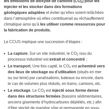
les émissions de dioxyde de carbone (CO
) pour les
2
injecter et les stocker dans des formations
géologiques adaptées
et éviter qu’elles soient relâchées
dans l’atmosphère où elles contribuerait au réchauffement
climatique ainsi qu'à
les utiliser comme ressources pour
la fabrication de produits.
Le CCUS implique une succession d’étapes :
La capture.
Sur un site industriel, le CO
issu du
2
processus industriel est
extrait et concentré
;
Le transport.
Une fois capté, le CO
est
acheminé vers
2
des lieux de stockage ou d’utilisation
(situés en mer
ou sur terre) par canalisations, bateaux ou encore, dans
le cas de volumes plus réduits, en trains, camions, etc.
Le stockage
. Le CO
est
injecté sous forme dense
2
dans des structures fermées
(bassins sédimentaires,
anciens gisements d’hydrocarbures déplétés, etc.) afin
d'être stocké de manière sûre et permanente en sous-