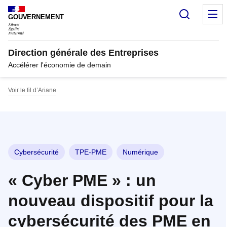
Panneau de gestion des cookies
Recherc
M
GOUVERNEMENT
Direction générale des Entreprises
Accélérer l'économie de demain
Voir le fil d’Ariane
Cybersécurité
TPE-PME
Numérique
« Cyber PME » : un
nouveau dispositif pour la
cybersécurité des PME en