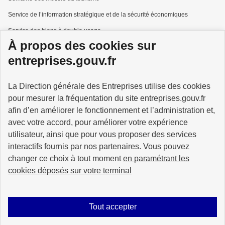
Service de l’information stratégique et de la sécurité économiques
Service des biens à double usage
À propos des cookies sur
Services à la personne
entreprises.gouv.fr
La Direction générale des Entreprises utilise des cookies
pour mesurer la fréquentation du site entreprises.gouv.fr
GOUVERNEMENT
afin d’en améliorer le fonctionnement et l’administration et,
avec votre accord, pour améliorer votre expérience
utilisateur, ainsi que pour vous proposer des services
interactifs fournis par nos partenaires. Vous pouvez
changer ce choix à tout moment
en paramétrant les
info.gouv.fr
service-public.gouv.fr
cookies déposés sur votre terminal
legifrance.gouv.fr
data.gouv.fr
Tout accepter
Plan du site
Accessibilité : partiellement conforme
Mentions légales