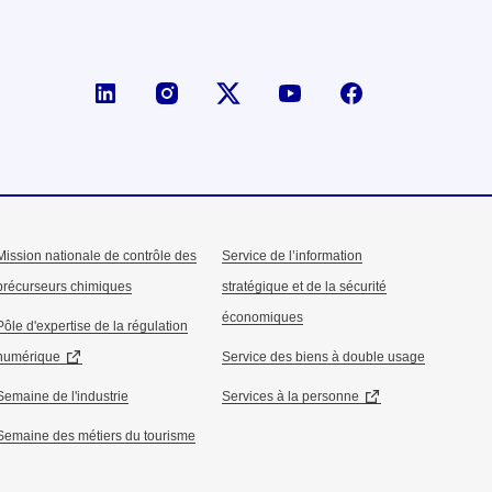
Page LinkedIn de la DGE
Compte X (ex-Twitter) de la D
Mission nationale de contrôle des
Service de l’information
précurseurs chimiques
stratégique et de la sécurité
économiques
Pôle d'expertise de la régulation
numérique
Service des biens à double usage
Semaine de l'industrie
Services à la personne
Semaine des métiers du tourisme