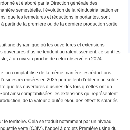
oordonné et élaboré par la Direction générale des
anière semestrielle, l'évolution de la réindustrialisation en
insi que les fermetures et réductions importantes, sont
e à partir de la première ou de la dernière production sortie
suit une dynamique où les ouvertures et extensions
s ouvertures d’usine tendent au ralentissement, ce sont les
siste, à un niveau proche de celui observé en 2024.
trie, on comptabilise de la même manière les réductions
nt) d’usines recensées en 2025 permettent d’obtenir un solde
tre que les ouvertures d’usines dès lors qu’elles ont un
. Sont ainsi comptabilisées les extensions qui représentent
duction, de la valeur ajoutée et/ou des effectifs salariés
r le territoire. Cela se traduit notamment par un niveau
industrie verte (C3IV), l’appel à projets Première usine du