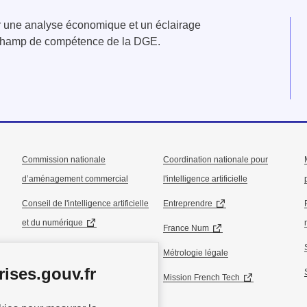
er une analyse économique et un éclairage
u champ de compétence de la DGE.
Commission nationale
Coordination nationale pour
d’aménagement commercial
l'intelligence artificielle
Conseil de l'intelligence artificielle
Entreprendre
et du numérique
France Num
Conseil national de l’industrie
Métrologie légale
ises.gouv.fr
Conseil national du commerce
Mission French Tech