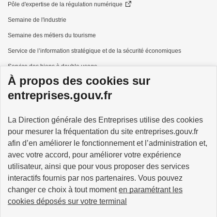
Pôle d'expertise de la régulation numérique
Semaine de l'industrie
Semaine des métiers du tourisme
Service de l’information stratégique et de la sécurité économiques
Service des biens à double usage
À propos des cookies sur
Services à la personne
entreprises.gouv.fr
La Direction générale des Entreprises utilise des cookies
pour mesurer la fréquentation du site entreprises.gouv.fr
GOUVERNEMENT
afin d’en améliorer le fonctionnement et l’administration et,
avec votre accord, pour améliorer votre expérience
utilisateur, ainsi que pour vous proposer des services
interactifs fournis par nos partenaires. Vous pouvez
changer ce choix à tout moment
en paramétrant les
info.gouv.fr
service-public.gouv.fr
cookies déposés sur votre terminal
legifrance.gouv.fr
data.gouv.fr