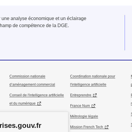
er une analyse économique et un éclairage
u champ de compétence de la DGE.
Commission nationale
Coordination nationale pour
d’aménagement commercial
l'intelligence artificielle
Conseil de l'intelligence artificielle
Entreprendre
et du numérique
France Num
Conseil national de l’industrie
Métrologie légale
ises.gouv.fr
Conseil national du commerce
Mission French Tech