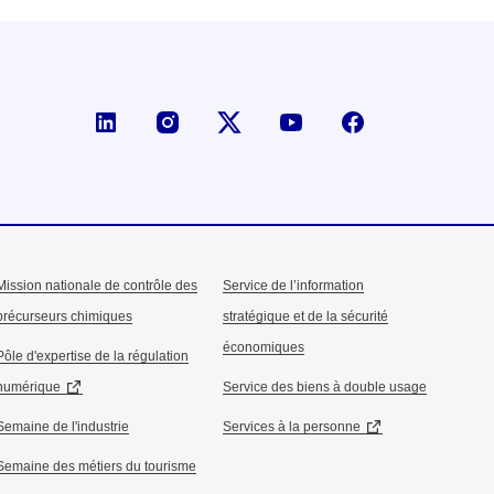
Page LinkedIn de la DGE
Compte X (ex-Twitter) de la D
Mission nationale de contrôle des
Service de l’information
précurseurs chimiques
stratégique et de la sécurité
économiques
Pôle d'expertise de la régulation
numérique
Service des biens à double usage
Semaine de l'industrie
Services à la personne
Semaine des métiers du tourisme