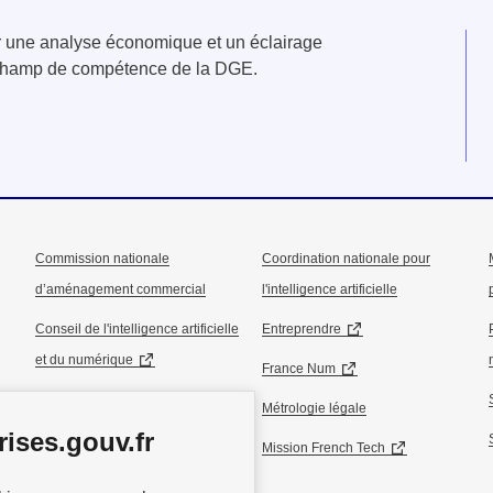
er une analyse économique et un éclairage
u champ de compétence de la DGE.
Commission nationale
Coordination nationale pour
d’aménagement commercial
l'intelligence artificielle
Conseil de l'intelligence artificielle
Entreprendre
et du numérique
France Num
Conseil national de l’industrie
Métrologie légale
ises.gouv.fr
Conseil national du commerce
Mission French Tech