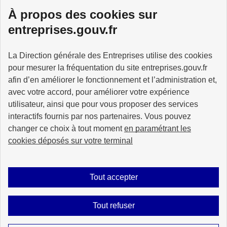
À propos des cookies sur
Services à la personne
entreprises.gouv.fr
La Direction générale des Entreprises utilise des cookies
pour mesurer la fréquentation du site entreprises.gouv.fr
GOUVERNEMENT
afin d’en améliorer le fonctionnement et l’administration et,
avec votre accord, pour améliorer votre expérience
utilisateur, ainsi que pour vous proposer des services
interactifs fournis par nos partenaires. Vous pouvez
changer ce choix à tout moment
en paramétrant les
info.gouv.fr
service-public.gouv.fr
cookies déposés sur votre terminal
legifrance.gouv.fr
data.gouv.fr
Tout accepter
Plan du site
Accessibilité : partiellement conforme
Mentions légales
Tout refuser
Données personnelles
Gestion des cookies