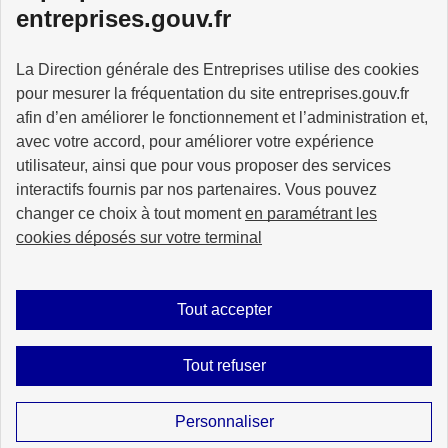
entreprises.gouv.fr
La Direction générale des Entreprises utilise des cookies
pour mesurer la fréquentation du site entreprises.gouv.fr
GOUVERNEMENT
afin d’en améliorer le fonctionnement et l’administration et,
avec votre accord, pour améliorer votre expérience
utilisateur, ainsi que pour vous proposer des services
interactifs fournis par nos partenaires. Vous pouvez
changer ce choix à tout moment
en paramétrant les
info.gouv.fr
service-public.gouv.fr
cookies déposés sur votre terminal
legifrance.gouv.fr
data.gouv.fr
Tout accepter
Plan du site
Accessibilité : partiellement conforme
Mentions légales
Tout refuser
Données personnelles
Gestion des cookies
Sauf mention explicite de propriété intellectuelle détenue par des tiers, les
Personnaliser
contenus de ce site sont proposés sous
licence etalab-2.0