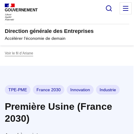
Panneau de gestion des cookies
Recherc
M
GOUVERNEMENT
Direction générale des Entreprises
Accélérer l'économie de demain
Voir le fil d’Ariane
TPE-PME
France 2030
Innovation
Industrie
Première Usine (France
2030)