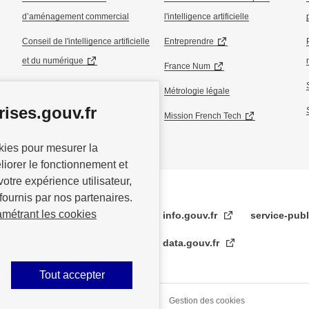
d’aménagement commercial
l'intelligence artificielle
Conseil de l'intelligence artificielle
Entreprendre
et du numérique
France Num
Conseil national de l’industrie
Métrologie légale
ises.gouv.fr
Conseil national du commerce
Mission French Tech
okies pour mesurer la
éliorer le fonctionnement et
votre expérience utilisateur,
fournis par nos partenaires.
amétrant les cookies
info.gouv.fr
service-publ
data.gouv.fr
Tout accepter
s légales
Données personnelles
Gestion des cookies