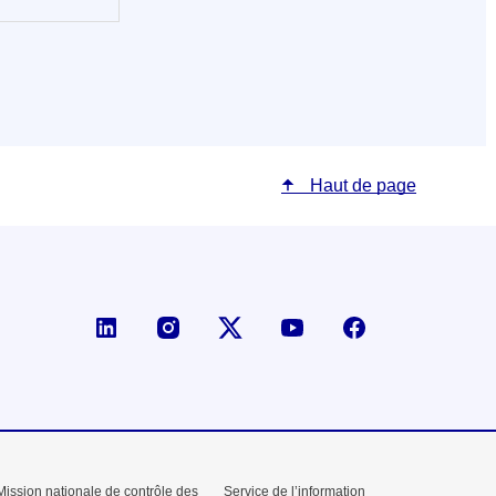
Haut de page
Page LinkedIn de la DGE
Compte X (ex-Twitter) de la D
Mission nationale de contrôle des
Service de l’information