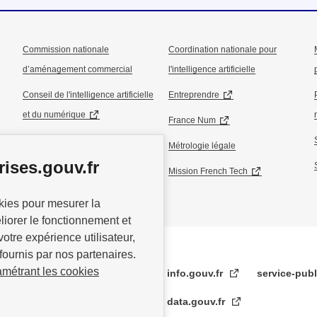
Commission nationale
Coordination nationale pour
d’aménagement commercial
l'intelligence artificielle
Conseil de l'intelligence artificielle
Entreprendre
et du numérique
France Num
Conseil national de l’industrie
Métrologie légale
ises.gouv.fr
Conseil national du commerce
Mission French Tech
okies pour mesurer la
éliorer le fonctionnement et
votre expérience utilisateur,
fournis par nos partenaires.
amétrant les cookies
info.gouv.fr
service-publ
data.gouv.fr