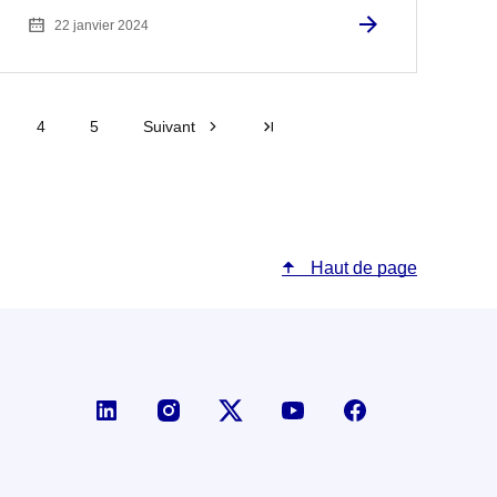
22 janvier 2024
4
5
Suivant
Dernière page
Haut de page
Page LinkedIn de la DGE
Compte X (ex-Twitter) de la D