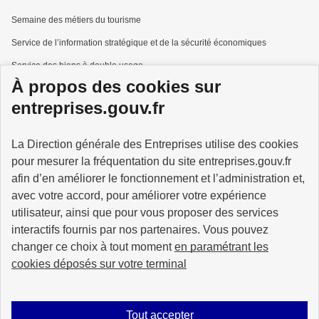
Semaine des métiers du tourisme
Service de l’information stratégique et de la sécurité économiques
Service des biens à double usage
À propos des cookies sur
Services à la personne
entreprises.gouv.fr
La Direction générale des Entreprises utilise des cookies
pour mesurer la fréquentation du site entreprises.gouv.fr
GOUVERNEMENT
afin d’en améliorer le fonctionnement et l’administration et,
avec votre accord, pour améliorer votre expérience
utilisateur, ainsi que pour vous proposer des services
interactifs fournis par nos partenaires. Vous pouvez
changer ce choix à tout moment
en paramétrant les
info.gouv.fr
service-public.gouv.fr
cookies déposés sur votre terminal
legifrance.gouv.fr
data.gouv.fr
Tout accepter